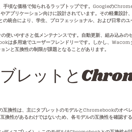
さ、手頃な価格で知られるラップトップです。GoogleのChro
クやアプリケーション向けに設計されています。その軽量設計
ートとの統合により、学生、プロフェッショナル、および日常の
は、その使いやすさと低メンテナンスです。自動更新、組み込みのセ
bookは多用途でユーザーフレンドリーです。しかし、Waco
ションと互換性の制限が課題となることがあります。
ブレットとChrom
okの互換性は、主にタブレットのモデルとChromebookの
に互換性があるわけではないため、各モデルの互換性を確認す
ペンディスプレイ）
：このモデルはChromebookとの互換性が注