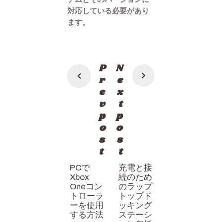
対応している必要があり
ます。
投
P
N
稿
r
e
e
x
ナ
v
t
ビ
p
p
ゲ
o
o
s
s
ー
t
t
シ
PCで
充電と接
ョ
Xbox
続のため
ン
Oneコン
のラップ
トローラ
トップド
ーを使用
ッキング
する方法
ステーシ