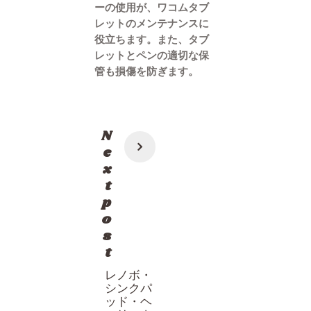
ーの使用が、ワコムタブ
レットのメンテナンスに
役立ちます。また、タブ
レットとペンの適切な保
管も損傷を防ぎます。
投
N
稿
e
x
ナ
t
ビ
p
ゲ
o
s
ー
t
シ
レノボ・
ョ
シンクパ
ン
ッド・ヘ