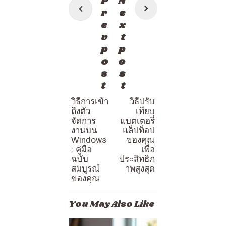
P
N
เรื่อง
r
e
e
x
v
t
p
p
o
o
s
s
t
t
วิธีการเข้า
วิธีปรับ
ถึงตัว
เทียบ
จัดการ
แบตเตอรี่
งานบน
แล็ปท็อป
Windows
ของคุณ
: คู่มือ
เพื่อ
ฉบับ
ประสิทธิภ
สมบูรณ์
าพสูงสุด
ของคุณ
You May Also Like