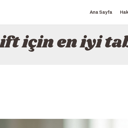
ANA SAYFA
Ana Sayfa
Hak
HAKKINDA
HUBGLIDE
İLETIŞIM
ft için en iyi ta
POLITIKA
TÜRKÇE