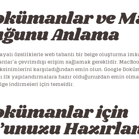
okümanlar ve 
uğunu Anlama
ayalı özelliklerle web tabanlı bir belge oluşturma imka
anlar’a çevrimdışı erişim sağlamak gereklidir. MacB
reksinimlerini karşıladığından emin olun. Google Dok
 ilk yapılandırmalara hazır olduğunuzdan emin olma
lge indirmeleri için temeldir.
okümanlar için
’unuzu Hazırla