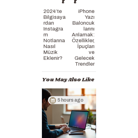
t
t
2024’te
iPhone
Bilgisaya
Yazı
rdan
Baloncuk
Instagra
larını
m
Anlamak:
Notlarına
Özellikler,
Nasıl
İpuçları
Müzik
ve
Eklenir?
Gelecek
Trendler
You May Also Like
5 hours ago