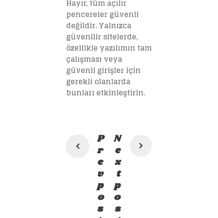
Hayır, tüm açılır
pencereler güvenli
değildir. Yalnızca
güvenilir sitelerde,
özellikle yazılımın tam
çalışması veya
güvenli girişler için
gerekli olanlarda
bunları etkinleştirin.
Post
P
N
navigation
r
e
e
x
v
t
p
p
o
o
s
s