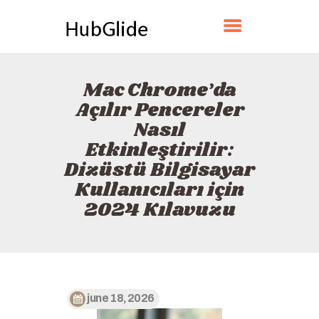
HUBGLIDE
Mac Chrome’da
ANA SAYFA
Açılır Pencereler
HAKKINDA
Nasıl
İLETIŞIM
Etkinleştirilir:
POLITIKA
Dizüstü Bilgisayar
TÜRKÇE
Kullanıcıları için
2024 Kılavuzu
june 18, 2026