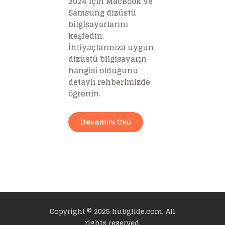
2024 için MacBook ve
Samsung dizüstü
bilgisayarlarını
keşfedin.
İhtiyaçlarınıza uygun
dizüstü bilgisayarın
hangisi olduğunu
detaylı rehberimizde
öğrenin.
Devamını Oku
Copyright © 2025 hubglide.com. All
rights reserved.