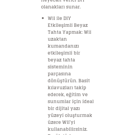
olanakları sunar.
Wii ile DIY
Etkileşimli Beyaz
Tahta Yapmak: Wii
uzaktan
kumandanızı
etkileşimli bir
beyaz tahta
sisteminin
parçasına
dönüştürün. Basit
kılavuzları takip
ederek, eğitim ve
sunumlar için ideal
bir dijital yazı
yüzeyi oluşturmak
üzere Wii’yi
kullanabilirsiniz.