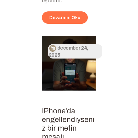
öğrenin.
Devamını Oku
december 24,
2025
iPhone’da
engellendiyseni
z bir metin
mesajı