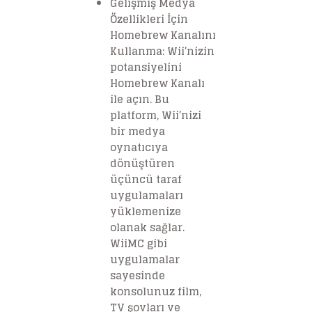
Gelişmiş Medya
Özellikleri İçin
Homebrew Kanalını
Kullanma: Wii’nizin
potansiyelini
Homebrew Kanalı
ile açın. Bu
platform, Wii’nizi
bir medya
oynatıcıya
dönüştüren
üçüncü taraf
uygulamaları
yüklemenize
olanak sağlar.
WiiMC gibi
uygulamalar
sayesinde
konsolunuz film,
TV şovları ve