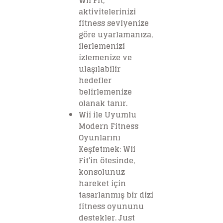
Wii Fit,
aktivitelerinizi
fitness seviyenize
göre uyarlamanıza,
ilerlemenizi
izlemenize ve
ulaşılabilir
hedefler
belirlemenize
olanak tanır.
Wii ile Uyumlu
Modern Fitness
Oyunlarını
Keşfetmek: Wii
Fit’in ötesinde,
konsolunuz
hareket için
tasarlanmış bir dizi
fitness oyununu
destekler. Just