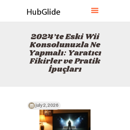
HUBGLIDE
2024’te Eski Wii
ANA SAYFA
Konsolunuzla Ne
HAKKINDA
Yapmalı: Yaratıcı
İLETIŞIM
Fikirler ve Pratik
POLITIKA
İpuçları
TÜRKÇE
july 2, 2026