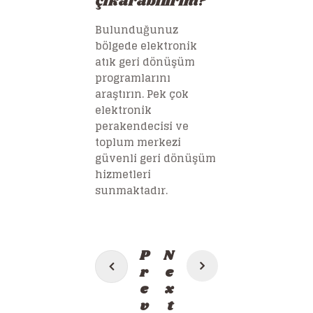
çıkarabilirim?
Bulunduğunuz
bölgede elektronik
atık geri dönüşüm
programlarını
araştırın. Pek çok
elektronik
perakendecisi ve
toplum merkezi
güvenli geri dönüşüm
hizmetleri
sunmaktadır.
Post
P
N
navigation
r
e
e
x
v
t