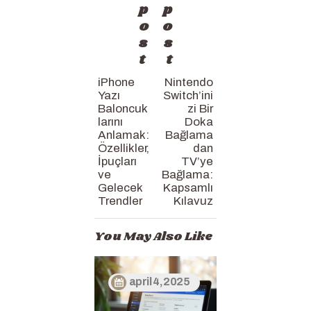
p
p
o
o
s
s
t
t
iPhone
Nintendo
Yazı
Switch’ini
Baloncuk
zi Bir
larını
Doka
Anlamak:
Bağlama
Özellikler,
dan
İpuçları
TV’ye
ve
Bağlama:
Gelecek
Kapsamlı
Trendler
Kılavuz
You May Also Like
april 4, 2025