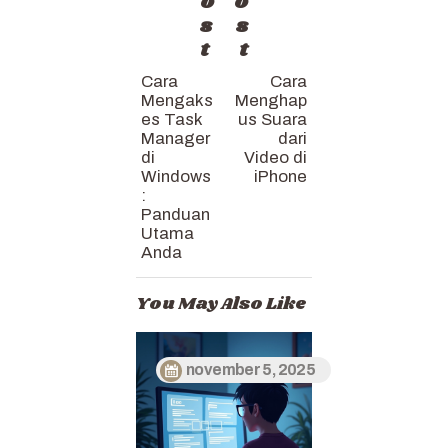
o
o
s
s
t
t
Cara
Cara
Mengaks
Menghap
es Task
us Suara
Manager
dari
di
Video di
Windows
iPhone
:
Panduan
Utama
Anda
You May Also Like
november 5, 2025