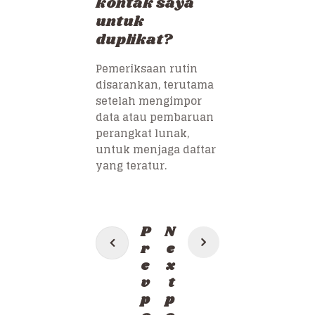
kontak saya
untuk
duplikat?
Pemeriksaan rutin
disarankan, terutama
setelah mengimpor
data atau pembaruan
perangkat lunak,
untuk menjaga daftar
yang teratur.
Post
P
N
navigation
r
e
e
x
v
t
p
p