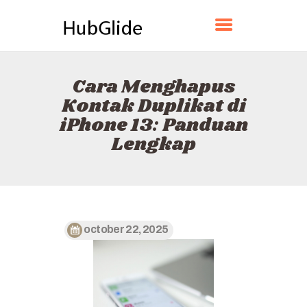
HUBGLIDE
Cara Menghapus
BERANDA
Kontak Duplikat di
TENTANG
iPhone 13: Panduan
KONTAK
Lengkap
KEBIJAKAN
BAHASA INDONESIA
october 22, 2025