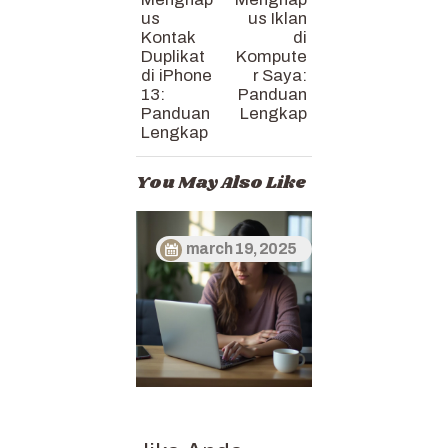
us
us Iklan
Kontak
di
Duplikat
Kompute
di iPhone
r Saya:
13:
Panduan
Panduan
Lengkap
Lengkap
You May Also Like
march 19, 2025