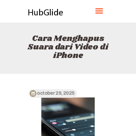
HUBGLIDE
Cara Menghapus
BERANDA
Suara dari Video di
TENTANG
iPhone
KONTAK
KEBIJAKAN
BAHASA INDONESIA
october 29, 2025