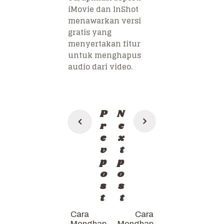
iMovie dan InShot
menawarkan versi
gratis yang
menyertakan fitur
untuk menghapus
audio dari video.
Post
P
N
navigation
r
e
e
x
v
t
p
p
o
o
s
s
t
t
Cara
Cara
Menghap
Menghap