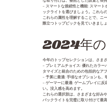
な取り付けは、整然とした設置と長
– スマートな接続性と機能: スマー
ックライトを選びましょう。これら
これらの属性を理解することで、ニー
際立つトップピックを見ていきまし
2024年
今年のトップセレクションは、さま
– プレミアムチョイス: 優れたカ
タマイズと統合のための包括的なア
– 予算に最適: 手頃なオプション
– ゲーマーに最適: ゲームプレイ
い。没入感を高めます。
これらの選択肢は、さまざまな好み
バックライトを完璧に取り付けて最