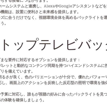
持ちする接着につながります。
トホームシステムと連携し、AlexaやGoogleアシスタントな
の機能は、設置に便利さと未来感を提供します。
ズに合うだけでなく、視聴環境全体を高めるバックライトを選択
ょう。
のトップテレビバ
ざまな要件に対応するオプションを提供します：
ラーパレットと動的なコンテンツ同期を持つハイエンドシステム
プリを備えています。
も、明るさが良く、色のバリエーションが十分で、優れたパフォー
に反応し、画面上のアクションを反映した反応型の照明で環境を
や予算に対応し、誰もが視聴の好みに合ったバックライトを見
高の体験を確保しましょう。