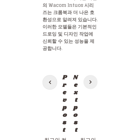
의 Wacom Intuos 시리
즈는 크롬북과 더 나은 호
환성으로 알려져 있습니다.
이러한 모델들은 기본적인
드로잉 및 디자인 작업에
신뢰할 수 있는 성능을 제
공합니다.
Post
P
N
navigation
r
e
e
x
v
t
p
p
o
o
s
s
t
t