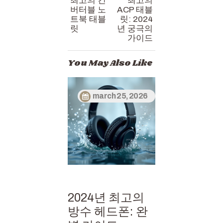
최고의 컨
최고의
버터블 노
ACP 태블
트북 태블
릿: 2024
릿
년 궁극의
가이드
You May Also Like
march 25, 2026
2024년 최고의
방수 헤드폰: 완