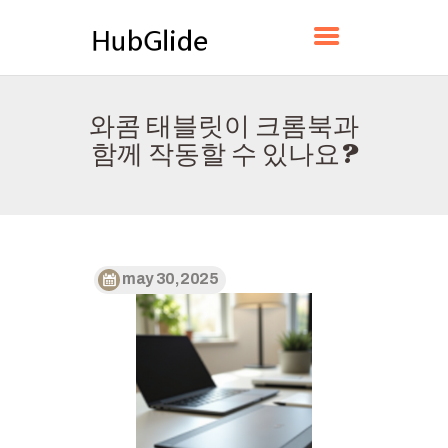
HUBGLIDE
와콤 태블릿이 크롬북과
홈
함께 작동할 수 있나요?
소개
연락하다
정책
한국어
may 30, 2025