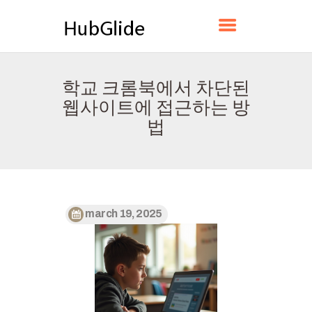
HUBGLIDE
학교 크롬북에서 차단된
홈
웹사이트에 접근하는 방
소개
법
연락하다
정책
한국어
march 19, 2025