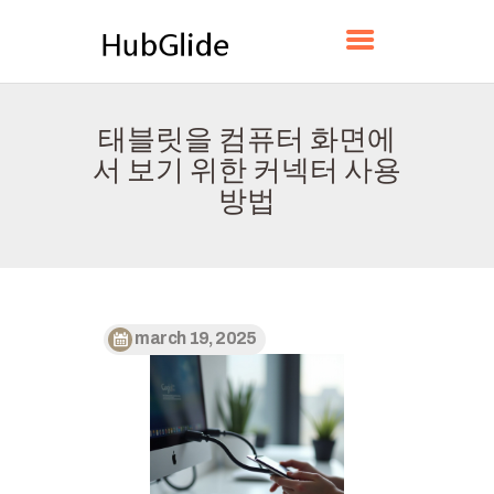
HUBGLIDE
태블릿을 컴퓨터 화면에
홈
서 보기 위한 커넥터 사용
소개
방법
연락하다
정책
한국어
march 19, 2025