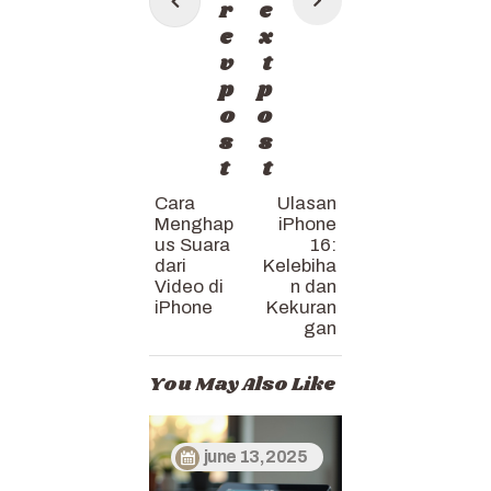
navigation
r
e
e
x
v
t
p
p
o
o
s
s
t
t
Cara
Ulasan
Menghap
iPhone
us Suara
16:
dari
Kelebiha
Video di
n dan
iPhone
Kekuran
gan
You May Also Like
june 13, 2025