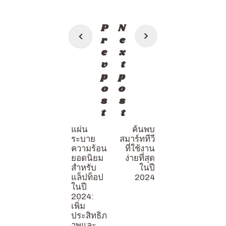
แนะแนว
P
N
เรื่อง
r
e
e
x
v
t
p
p
o
o
s
s
t
t
แผ่น
ค้นพบ
ระบาย
สมาร์ททีวี
ความร้อน
ที่ใช้งาน
ยอดนิยม
ง่ายที่สุด
สำหรับ
ในปี
แล็ปท็อป
2024
ในปี
2024:
เพิ่ม
ประสิทธิภ
าพและ