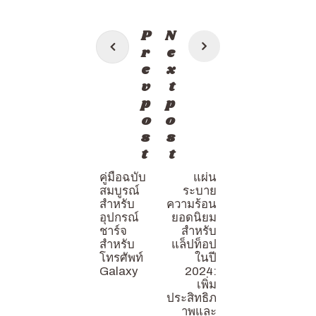
แนะแนว
P
N
เรื่อง
r
e
e
x
v
t
p
p
o
o
s
s
t
t
คู่มือฉบับ
แผ่น
สมบูรณ์
ระบาย
สำหรับ
ความร้อน
อุปกรณ์
ยอดนิยม
ชาร์จ
สำหรับ
สำหรับ
แล็ปท็อป
โทรศัพท์
ในปี
Galaxy
2024:
เพิ่ม
ประสิทธิภ
าพและ