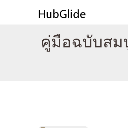
คู่มือฉบับส