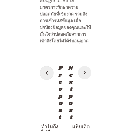
Google Drive ใช้
มาตรการรักษาความ
ปลอดภัยที่เข้มงวด รวมถึง
การเข้ารหัสข้อมูล เพื่อ
ปกป้องข้อมูลของคุณและให้
มั่นใจว่าปลอดภัยจากการ
เข้าถึงโดยไม่ได้รับอนุญาต
แนะแนว
P
N
เรื่อง
r
e
e
x
v
t
p
p
o
o
s
s
t
t
ทำไมถึง
แท็บเล็ต