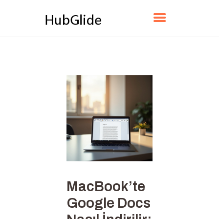
HUBGLIDE
ANA SAYFA
HAKKINDA
İLETIŞIM
POLITIKA
TÜRKÇE
MacBook’te
Google Docs