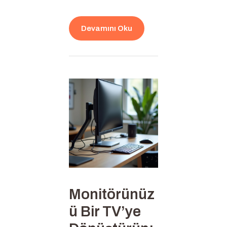
Devamını Oku
Monitörünüz
ü Bir TV’ye