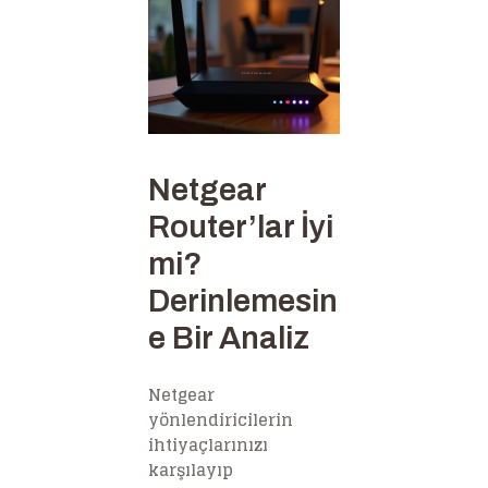
Netgear
Router’lar İyi
mi?
Derinlemesin
e Bir Analiz
Netgear
yönlendiricilerin
ihtiyaçlarınızı
karşılayıp